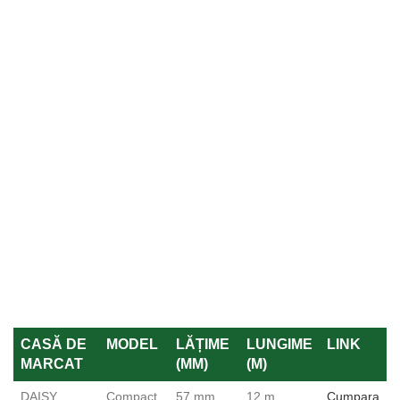
CASĂ DE
MODEL
LĂȚIME
LUNGIME
LINK
MARCAT
(MM)
(M)
DAISY
Compact
57 mm
12 m
Cumpara