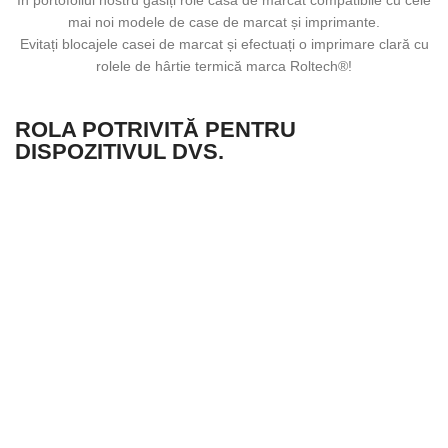
În portofoliul nostru găsiți role casa de marcat compatibile cu cele
mai noi modele de case de marcat și imprimante.
Evitați blocajele casei de marcat și efectuați o imprimare clară cu
rolele de hârtie termică marca Roltech®!
ROLA POTRIVITĂ PENTRU
DISPOZITIVUL DVS.​